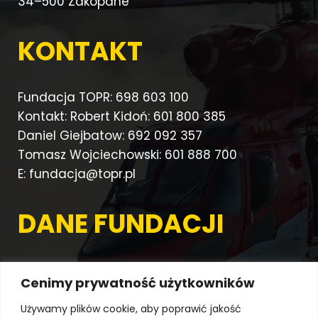
34–500 Zakopane
KONTAKT
Fundacja TOPR: 698 603 100
Kontakt: Robert Kidoń: 601 800 385
Daniel Giejbatow: 692 092 357
Tomasz Wojciechowski: 601 888 700
E: fundacja@topr.pl
DANE FUNDACJI
NIP: 736–10–46–228
Cenimy prywatność użytkowników
REGON: 00 44 19 010
KRS: 0000030706
Używamy plików cookie, aby poprawić jakość